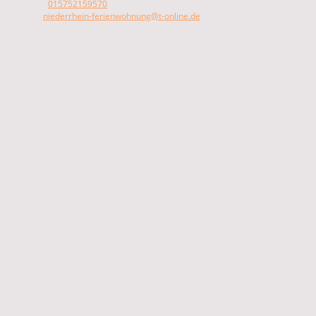
Telefon:
015752159570
E-Mail:
niederrhein-ferienwohnung@t-online.de
Adresse: Am Weidenbusch 12, 47929 Grefrath
Anfahrt
Geschäftszeiten:
Mo
–
Fr
08:00
–
18:00
Samstag
10:00
–
18:00
Sonntag
10:00
–
14:00